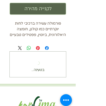
לקנייה מהירה
פורמולה עשירה ברכיבי לחות
יוקרתיים כמו קולגן, חומצה
היאלורונית, ביוטין, פפטידים טבעיים
לשמירה על לחות, הזנה והרגעת
העור, ממצקת, מעניקה רכות,
ומראה זוהר וחיוני.
מומלצת במיוחד לפני אירוע, יציאה
או יום מיוחד — למראה עור קורן,
בטעינה...
רענן, מתוח וזוהר.
שמנים ארומטיים עדינים של
אשכולית, קליפת תפוז ורוז ווד
לחוויית טיפול מפנקת ומרגיעה.