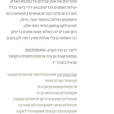
ומעריצים את אופן עבודתן על גופנפש האדם. 
יעילות השמנים הנדיפים באה לידי ביטוי בכלל 
המרכיבים שלנו כיצורים אנושיים בתחומים רבים 
והשפעתם נפלאה בתחומי הגוף, הרוח, 
האינטילקט ובחוסן הפיסי נפשי שלנו. 
כיום מוכרים לנו כשלוש מאות שמנים נדיפים, 
רבי השפעה ובעלי סגולות שאין דומה להן בטבע. 
לימור כץ הוד השרון- 0502990446
קוסמטיקאית טבעית ארומתרפיסטית ורוקחות 
טבעית בעבוד יד.
#ארומתרפיה
#טיפולהוליסטי
#טיפולפניםטבעי
#עיסויודיקורפניםיפני
#רוקחותקוסמטיקהטבעית
#קוסמטיקהטבעיתאורגנית
#טיפוליפניםאנטיאייג
'ינג 
#טיפולפניםאקנה
#טיפולפניםיפני
#שמןהזנהלפניםאורגני
#שמןהזנהנגדקמטים
#שמןטיפולילאקנה