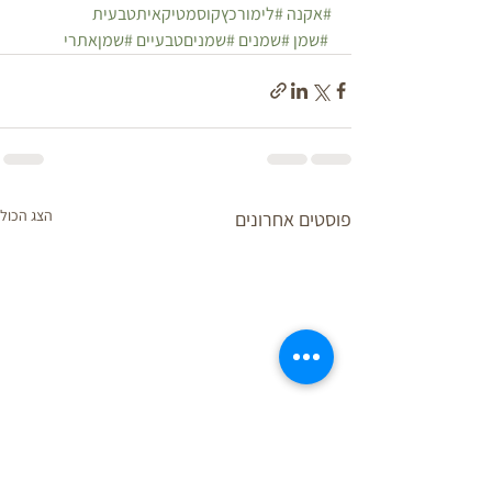
#אקנה
#לימורכץקוסמטיקאיתטבעית
#שמן
#שמנים
#שמניםטבעיים
#שמןאתרי
הצג הכול
פוסטים אחרונים