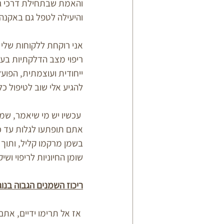
והאמת שבתחילת דרכי גם
והיעילה לטפל גם באקנה.
אני רוקחת ללקוחות שלי 
ריפוי מצב הדלקתיות בעו
ייחודית ועוצמתית, הפועל
להגיע אלי שוב לטיפול כל 10 ימים, תלוי במצב העו
 עכשיו יש מי שיאמר, שמן?!...אבל זה יוציא לי עוד פצעים, אז זהו, שלא! 
אתם תופתעו לגלות עד כמ
בשמן מרקמו קליל, ותוך 
שומן החיוניות לריפוי וש
ריכוז השמנים הגבוה בנוגדי חמצון הופ
 אז אל תרימו ידיים, אתם מוזמנים להתקשר לקבל טיפול פנים  טבעי באקנה.