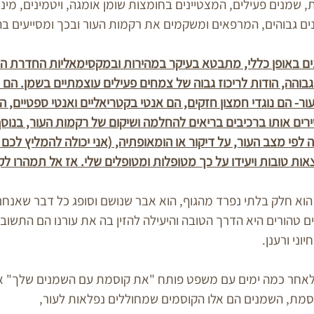
, שמנים פעילים, המצטיינים בחומצות שומן אומגה, ויטמינים, מינ
נונים גבוהים, המרפאים ומשקמים את רקמות העור ובכך ומסייעים 
ים באופן כללי, מתבטא בעיקר במהירות ובמקסימאליות החדרת הח
 גבוהה, הודות לריכוז גבוה של צמחים פעילים עוצמתיים בשמן. הם 
ור- הם נוגדי חמצון חזקים, הם אנטי בקטריאליים ואנטי ספטיים, ה
רים אותו ברכיבים בריאים להחלמה ושיקום של רקמות העור, בנוסף
 לפי מצב העור, על דיקור או הומאופתיה, (אני יכולה להמליץ לכם 
צאות טובות ויעידו על כך מטופלות ומטופלים שלי. אז אל תמהרו לק
הוא חלק בלתי נפרד מהגוף, הוא אבר שנושם וסופג כל דבר שאנחנו
ם טהורים היא הדרך הטובה והיעילה להזין בה את עורנו הם התשוב
ני ורענן. 
לאחר כמה ימים עם משפט פותח "את קוסמת עם השמנים שלך" אנ
וסמת, השמנים הם אלו הקוסמים שמחוללים נפלאות לעור,