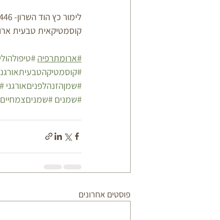
לימור כץ הוד השרון- 0502990446
קוסמטיקאית טבעית ארומ
#ארומתרפיה
#טיפולהולי
#קוסמטיקהטבעיתאורגני
#שמןהזנהלפניםאורגני
#
#שמנים
#שמניםצמחיים
פוסטים אחרונים