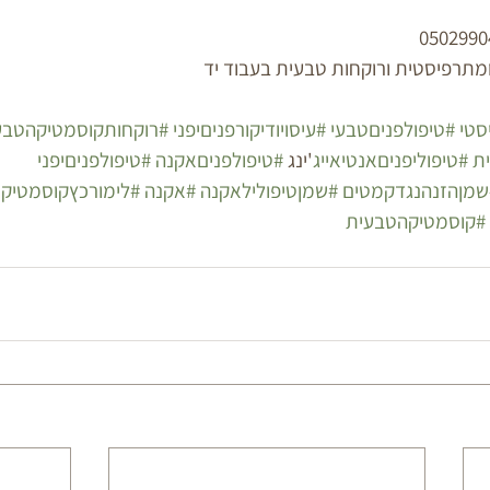
תרפיסטית ורוקחות טבעית בעבוד יד
סטי
#טיפולפניםטבעי
#עיסויודיקורפניםיפני
#רוקחותקוסמטיקהטבע
ת
#טיפוליפניםאנטיאייג
'ינג 
#טיפולפניםאקנה
#טיפולפניםיפני
שמןהזנהנגדקמטים
#שמןטיפולילאקנה
#אקנה
#לימורכץקוסמטיק
#קוסמטיקהטבעית