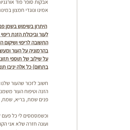
אבקות סופר פוד אורגניות
אמינו ונוגדי חמצון במי
היתרון בשימוש בשמן פנ
לעור וביכולת הזנת ריפוי
התשובה לריפוי ושיקום הע
בהרמוניה על העור ומעשי
על שילוב של תוספי תזונה
בתחום) כל אלה יניבו תו
חשוב לזכור שהעור שלנו 
הזנה וטיפוח העור משמני
פנים שמח, בריא, שמח, חיו
וכשמסמסים לי כל פעם 
ועונה חזרה שלא אני הק