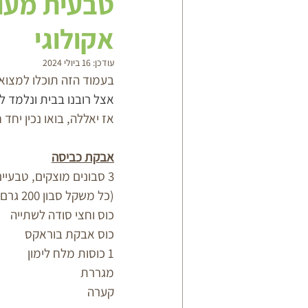
טבעית מעול
אקולוגי
עודכן:
16 ביולי 2024
בעמוד הזה תוכלו למצוא כ
אצל רובנו בבית ונלמד לה
אז יאללה, בואו נכין יחד ח
אבקת כביסה
3 סבונים מוצקים, טבעיים בריח לבנדר או כל ריח אחר שתאהבו 
(כל משקל סבון 200 גרם, סה"כ 600 גרם)
כוס וחצי סודה לשתייה 
כוס אבקת בוראקס
1 כוסות מלח לימון 
מגררת
קערה