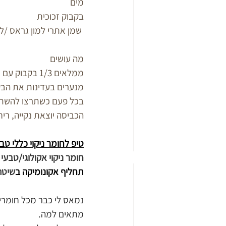
מים 
בקבוק זכוכית
 שמן אתרי למון גראס /לימון/ לבנדר או שילוב של שלושתם או כל ריח אחר שתעדיפו.
מה עושים
ממלאים 1/3 בקבוק עם חומץ תפוחים, ומטפטפים לתוכו 50 טיפות של שמנים אתריים שבחרתם, 
מנערים בעדינות את הבק
בכל פעם כשתרצו להשתמ
הכביסה יוצאת נקייה, ריח
טיפ לחומר ניקוי כללי טבעי
חומר ניקוי אקולוגי/טבעי 
תחליף אקונומיקה ב
שיטה
נמאס לי כבר מכל חומרי ה
מתאים למה.