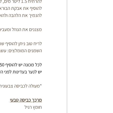
להרתיח 1.5 ליטר מים, להכניס את פתיתי הסבון, לערבב עד המסה של פתיתי הסבון במים,
להוסיף את אבקת הבוראק
להנמיך את הלהבה ולהוס
מצננים את הנוזל ומעביר
לריח טוב ניתן להוסיף ש
השמנים המומלצים: עשב לימ
לכל מכונה יש להוסיף 50 עד 70 מ”ל מהנוזל כביסה שהכנו. 
יש לנער בעדינות לפני ה
*מעולה לכביסה צבעונית
מרכך כביסה טבעי
חומץ רגיל