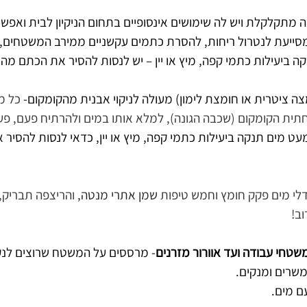
ה מתקלקלת ויש לה שימושים אינסופיים בתחום הניקיון לבית ואפשר
סייעת לנטרול ריחות, להסרת כתמים עקשניים ממירב המשטחים,
 ביעילות כתמי קפה, מיץ או יין – יש לנסות להסיר את הכתם מהר
ה ציטרית או חומצת לימון)
 מעולה לניקוי אבנית מהקומקום- 
כל מ
חתית הקומקום (שכבה הגונה), למלא אותו במים ולהרתיח פעם, פע
עט מים תנקה ביעילות כתמי קפה, מיץ או יין, כדאי לנסות להסיר
דלי מים פקק חומץ וחמש טיפות 
שמן אתרי מנטה
,
 והריצפה תבריק, 
ב!
 משטחי עבודה ועד אוורור מזרנים
- מרססים על המשטח שרוצים לנק
שרים ומנקים.
ם מים.